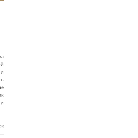
ва
ой
 и
ть
ле
ак
ми
26