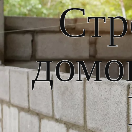
Стр
домо