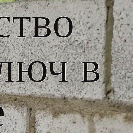
ство
люч в
е