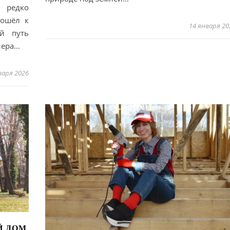
 редко
дошёл к
14 января 20
ий путь
нерa…
варя 2026
Й ДОМ