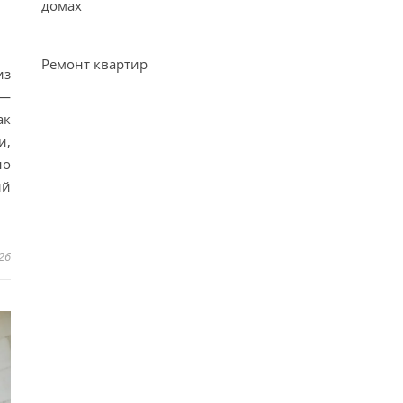
домах
Ремонт квартир
из
б—
ак
и,
но
ый
26