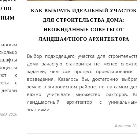
О ПО
КАК ВЫБРАТЬ ИДЕАЛЬНЫЙ УЧАСТОК
ВНЫМ
ДЛЯ СТРОИТЕЛЬСТВА ДОМА:
НЕОЖИДАННЫЕ СОВЕТЫ ОТ
ЛАНДШАФТНОГО АРХИТЕКТОРА
сивным
сколько
Выбор подходящего участка для строительст
шафты
дома зачастую становится не менее сложн
роцессы
задачей, чем сам процесс проектирования
вуют с
возведения. Казалось бы, достаточно выбра
екты с
землю в живописном районе, но на самом де
 детали
важно учитывать множество факторов. К
ландшафтный архитектор с уникальны
знаниями…
варя 2026
4 января 20