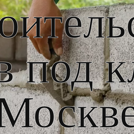
оитель
в под к
Москв