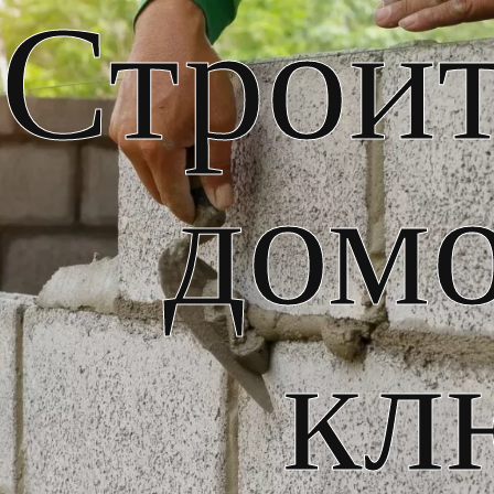
Строит
домо
кл