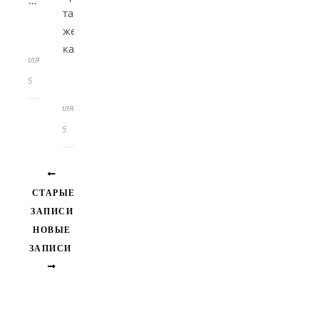
…
так
же,
8
как…
февраля
2026
3
февраля
2026
СТАРЫЕ
ЗАПИСИ
НОВЫЕ
ЗАПИСИ