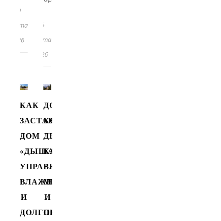
20
15
марта
марта
2026
2026
КАК
ДОМ,
ЗАСТАВИТЬ
КОТОРЫЙ
ДОМ
ДЫШИТ:
«ДЫШАТЬ»:
КАК
УПРАВЛЕНИЕ
ВЫБИРАТЬ
ВЛАЖНОСТЬЮ
МАТЕРИАЛЫ
И
И
ДОЛГОВЕЧНОСТЬЮ
ПРОЕКТИРОВАТЬ