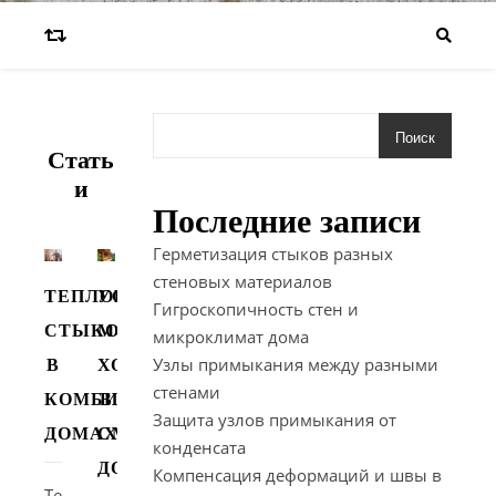
Мо
Поиск
Стать
компания s
И
Последние записи
Герметизация стыков разных
стеновых материалов
ТЕПЛОВАЯ
УСТРАНЕНИЕ
Гигроскопичность стен и
СТЫКОВКА
МОСТИКОВ
микроклимат дома
Узлы примыкания между разными
В
ХОЛОДА
стенами
КОМБИНИРОВАННЫХ
В
Защита узлов примыкания от
ДОМАХ
СМЕШАННЫХ
конденсата
ДОМАХ
Компенсация деформаций и швы в
Тепловая