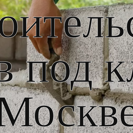
оитель
в под к
Москв