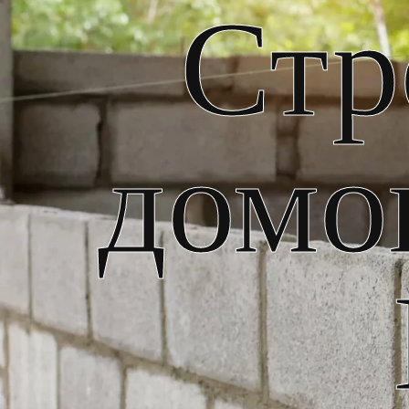
Стр
домо