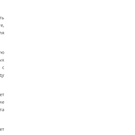
ть
е,
ля
ую
ых
 с
ду
ет
ие
та
ет