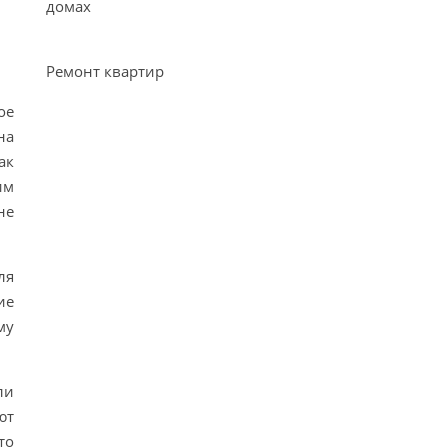
домах
Ремонт квартир
ое
на
ак
им
не
ля
ие
му
ли
ют
то