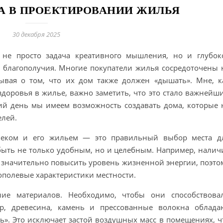
А В ПРОЕКТИРОВАНИИ ЖИЛЬЯ
30 декабря 2025
не просто задача креативного мышления, но и глубок
 благополучия. Многие покупатели жилья сосредоточены 
бывая о том, что их дом также должен «дышать». Мне, к
здоровья в жилье, важно заметить, что это стало важнейш
ий день мы имеем возможность создавать дома, которые 
елей.
еком и его жильем — это правильный выбор места д
быть не только удобным, но и целебным. Например, налич
т значительно повысить уровень жизненной энергии, поэто
ополевые характеристики местности.
ие материалов. Необходимо, чтобы они способствова
ер, древесина, камень и прессованные волокна облада
». Это исключает застой воздушных масс в помещениях, ч