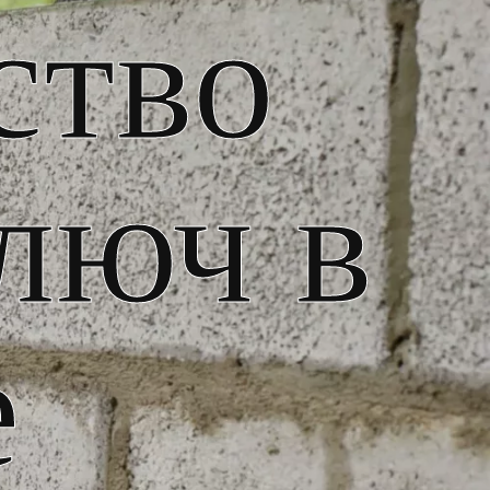
ство
люч в
е