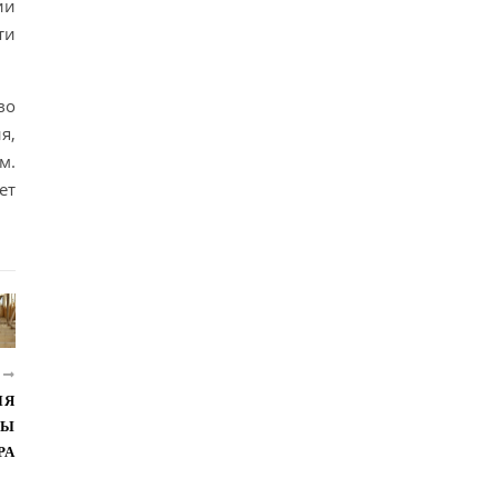
ии
ти
во
я,
м.
ет
Е
ЛЯ
ТЫ
РА