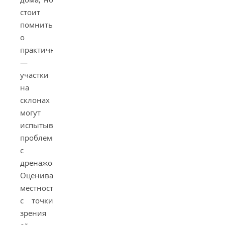
стоит
помнить
о
практичности
—
участки
на
склонах
могут
испытывать
проблемы
с
дренажом.
Оценивайте
местность
с точки
зрения