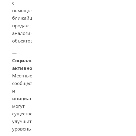
с
помощью
ближайших
продаж
аналогичных
объектов.
—
Социальная
активность
:
Местные
сообщества
и
инициативы
могут
существенно
улучшить
уровень