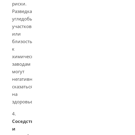
риски.
Разведка
угледобывающих
участков
или
близость
к
химическим
заводам
могут
негативно
сказаться
на
здоровье.
4.
Соседство
и