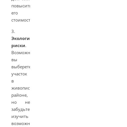
повысить
его
стоимость.
3.
Экологические
риски
.
Возможно,
вы
выберете
участок
в
живописном
районе,
но не
забудьте
изучить
возможные