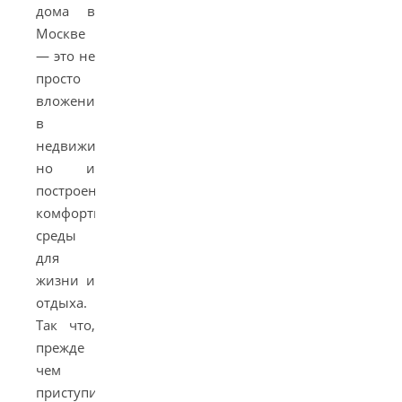
дома в
Москве
— это не
просто
вложение
в
недвижимость,
но и
построение
комфортной
среды
для
жизни и
отдыха.
Так что,
прежде
чем
приступить