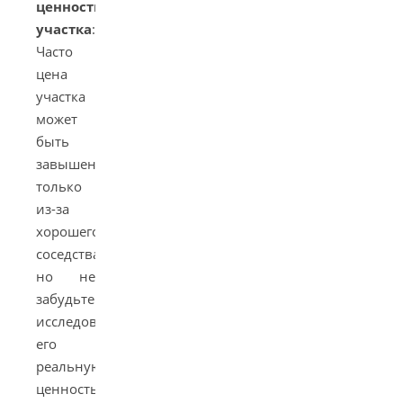
ценности
участка
:
Часто
цена
участка
может
быть
завышена
только
из-за
хорошего
соседства,
но не
забудьте
исследовать
его
реальную
ценность