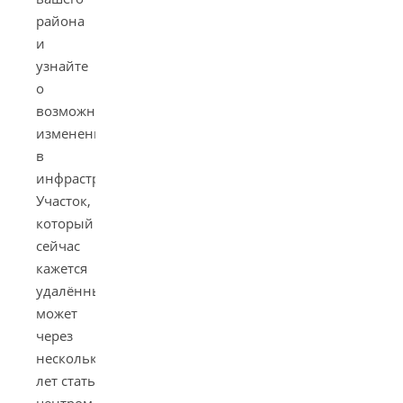
района
и
узнайте
о
возможных
изменениях
в
инфраструктуре.
Участок,
который
сейчас
кажется
удалённым,
может
через
несколько
лет стать