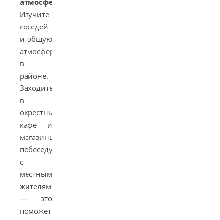
атмосфера
.
Изучите
соседей
и общую
атмосферу
в
районе.
Заходите
в
окрестные
кафе и
магазины,
побеседуйте
с
местными
жителями
— это
поможет