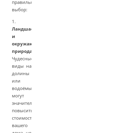
правильный
выбор:
1.
Ландшафт
и
окружающая
природа
.
Чудесные
виды на
долины
или
водоёмы
могут
значительно
повысить
стоимость
вашего
дома, но