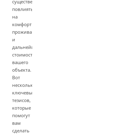
существенно
повлиять
на
комфорт
проживания
и
дальнейшую
стоимость
вашего
объекта.
Вот
несколько
ключевых
тезисов,
которые
помогут
вам
сделать