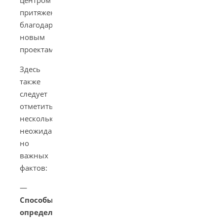
центром
притяжения
благодаря
новым
проектам.
Здесь
также
следует
отметить
несколько
неожиданных,
но
важных
фактов:
—
Способы
определения