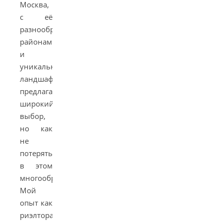
Москва,
с её
разнообразными
районами
и
уникальными
ландшафтами,
предлагает
широкий
выбор,
но как
не
потеряться
в этом
многообразии?
Мой
опыт как
риэлтора