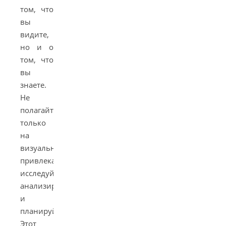
том, что
вы
видите,
но и о
том, что
вы
знаете.
Не
полагайтесь
только
на
визуальную
привлекательность;
исследуйте,
анализируйте
и
планируйте.
Этот