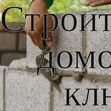
Строит
домо
кл