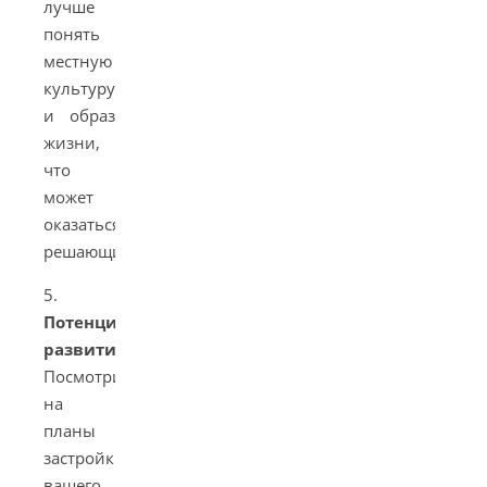
лучше
понять
местную
культуру
и образ
жизни,
что
может
оказаться
решающим.
5.
Потенциал
развития
.
Посмотрите
на
планы
застройки
вашего