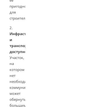
её
пригодности
для
строительства.
2.
Инфраструктура
и
транспортная
доступность
.
Участок,
на
котором
нет
необходимых
коммуникаций,
может
обернуться
большими