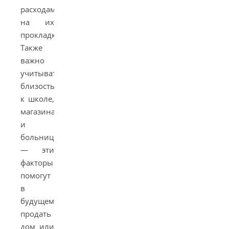
расходами
на их
прокладку.
Также
важно
учитывать
близость
к школе,
магазинам
и
больнице
— эти
факторы
помогут
в
будущем
продать
дом или