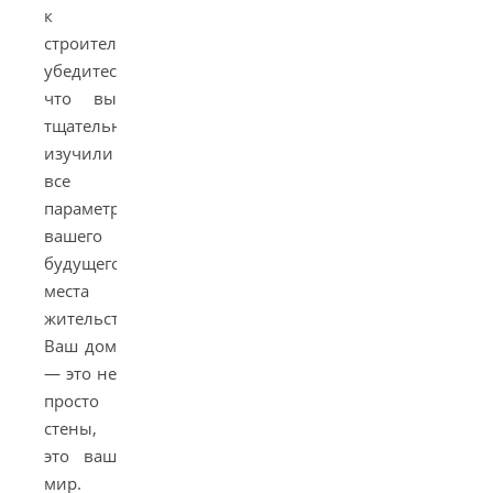
к
строительству,
убедитесь,
что вы
тщательно
изучили
все
параметры
вашего
будущего
места
жительства.
Ваш дом
— это не
просто
стены,
это ваш
мир.