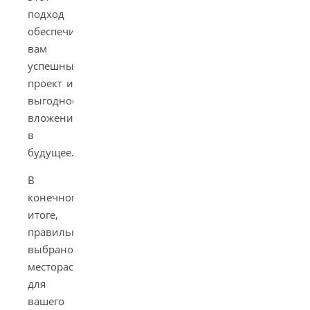
подход
обеспечит
вам
успешный
проект и
выгодное
вложение
в
будущее.
В
конечном
итоге,
правильно
выбраное
месторасположение
для
вашего