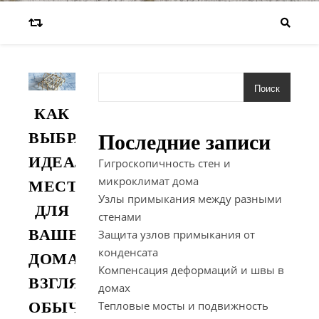
Мо
Поиск
КАК
компания s
ВЫБРАТЬ
Последние записи
ИДЕАЛЬНОЕ
Гигроскопичность стен и
микроклимат дома
МЕСТО
Узлы примыкания между разными
ДЛЯ
стенами
ВАШЕГО
Защита узлов примыкания от
конденсата
ДОМА:
Компенсация деформаций и швы в
ВЗГЛЯД
домах
Тепловые мосты и подвижность
ОБЫЧНОГО