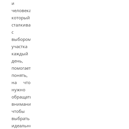
и
человека,
который
сталкивается
с
выбором
участка
каждый
день,
помогает
понять,
на что
нужно
обращать
внимание,
чтобы
выбрать
идеальное