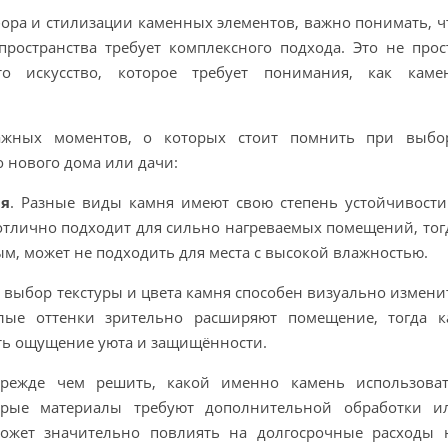
ора и стилизации каменных элементов, важно понимать, ч
ространства требует комплексного подхода. Это не прос
о искусство, которое требует понимания, как каме
ажных моментов, о которых стоит помнить при выбо
 нового дома или дачи:
ия
. Разные виды камня имеют свою степень устойчивости
отлично подходит для сильно нагреваемых помещений, тог
ым, может не подходить для места с высокой влажностью.
 выбор текстуры и цвета камня способен визуально измени
тлые оттенки зрительно расширяют помещение, тогда к
ать ощущение уюта и защищённости.
Прежде чем решить, какой именно камень использоват
торые материалы требуют дополнительной обработки и
может значительно повлиять на долгосрочные расходы 