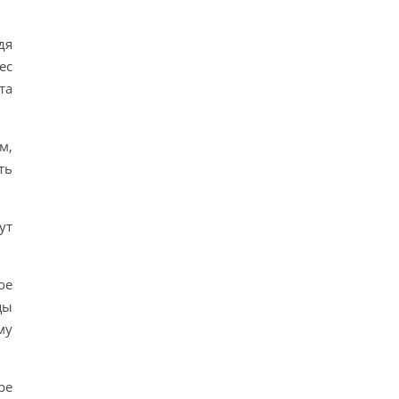
дя
ес
та
м,
ть
ут
ое
цы
му
ре