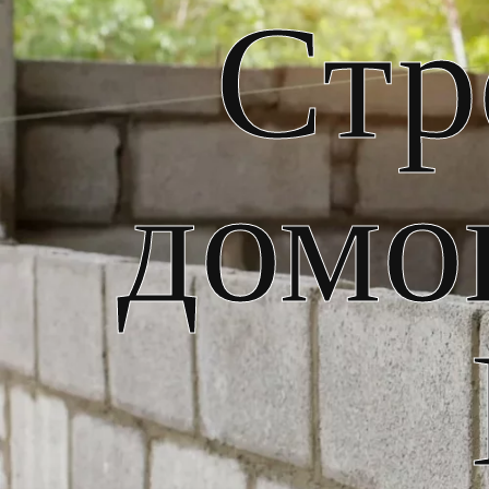
Стр
домо