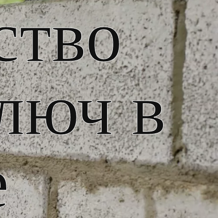
ство
люч в
е