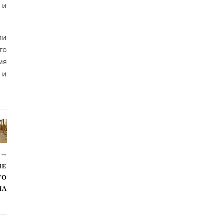
 и
ли
го
мя
 и
Е
ЫЕ
ГО
МА