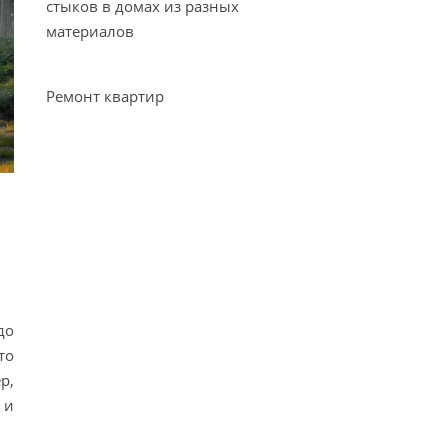
стыков в домах из разных
материалов
Ремонт квартир
до
то
р,
 и