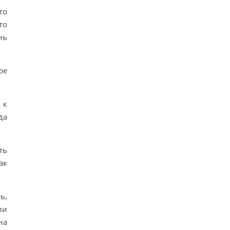
то
то
нь
ре
 к
да
ть
ак
ь,
ли
на