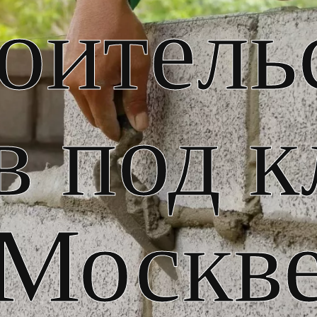
оитель
в под к
Москв